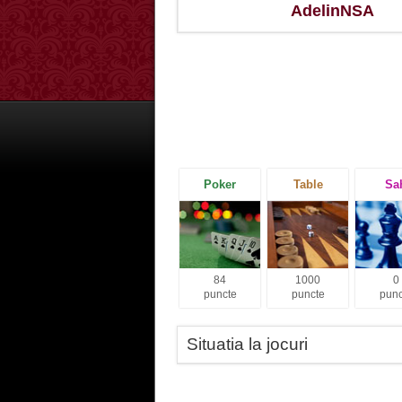
AdelinNSA
Poker
Table
Sa
84
1000
0
puncte
puncte
punc
Situatia la jocuri