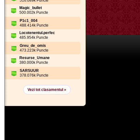
516.089k Puncte
Magic_bullet
500.002k Puncte
P1c1_004
488.414k Puncte
Locotenentul.perfec
485.954k Puncte
Greu_de_omis
473.223k Puncte
Resurse_Umane
380.000k Puncte
SARSUUR
378.076k Puncte
Vezi tot clasamentul »