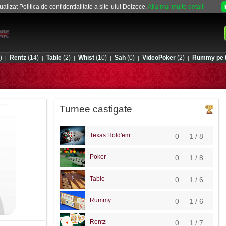
alizat Politica de confidentialitate a site-ului Doizece.
Afla mai multe detalii
)
Rentz
(14)
Table
(2)
Whist
(10)
Sah
(0)
VideoPoker
(2)
Rummy pe t
|
|
|
|
|
|
Turnee castigate
Texas Hold'em
0
1 / 8
Poker
0
1 / 8
Table
0
1 / 6
Rummy
0
1 / 6
Rentz
0
1 / 7