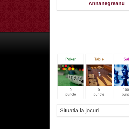
Annanegreanu
Poker
Table
Sa
0
0
100
puncte
puncte
punc
Situatia la jocuri