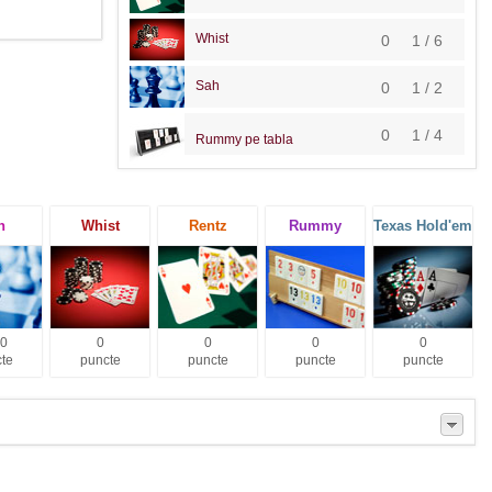
Whist
0
1 / 6
Sah
0
1 / 2
0
1 / 4
Rummy pe tabla
h
Whist
Rentz
Rummy
Texas Hold'em
0
0
0
0
0
te
puncte
puncte
puncte
puncte