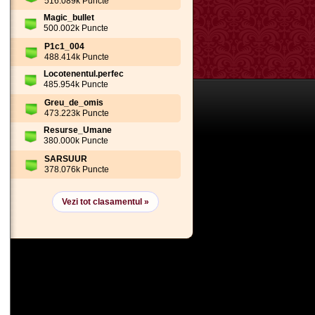
516.089k Puncte
Magic_bullet
500.002k Puncte
P1c1_004
488.414k Puncte
Locotenentul.perfec
485.954k Puncte
Greu_de_omis
473.223k Puncte
Resurse_Umane
380.000k Puncte
SARSUUR
378.076k Puncte
Vezi tot clasamentul »