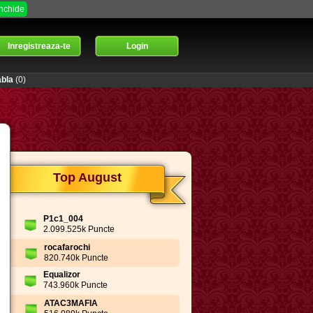
Inchide
Inregistreaza-te
Login
bla
(0)
Top August
P1c1_004
2.099.525k Puncte
rocafarochi
820.740k Puncte
Equalizor
743.960k Puncte
ATAC3MAFIA