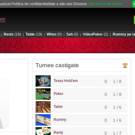
alizat Politica de confidentialitate a site-ului Doizece.
Afla mai multe detalii
Rentz
(18)
Table
(19)
Whist
(0)
Sah
(0)
VideoPoker
(2)
Rummy pe ta
|
|
|
|
|
|
Turnee castigate
Texas Hold'em
0
1 / 8
Poker
0
1 / 8
Table
0
1 / 6
Rummy
0
1 / 6
Rentz
0
1 / 7