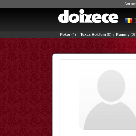
Am actu
Poker
(4)
Texas Hold'em
(0)
Rummy
(0)
|
|