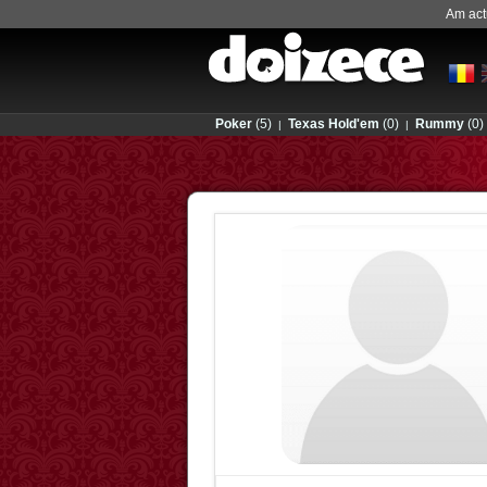
Am actu
Poker
(5)
Texas Hold'em
(0)
Rummy
(0)
|
|