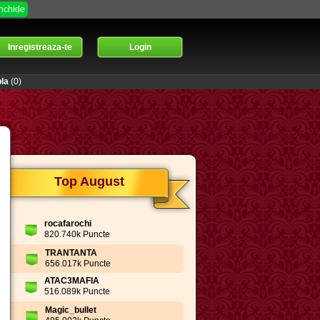
Inchide
Inregistreaza-te
Login
la
(0)
Top August
rocafarochi
820.740k Puncte
TRANTANTA
656.017k Puncte
ATAC3MAFIA
516.089k Puncte
Magic_bullet