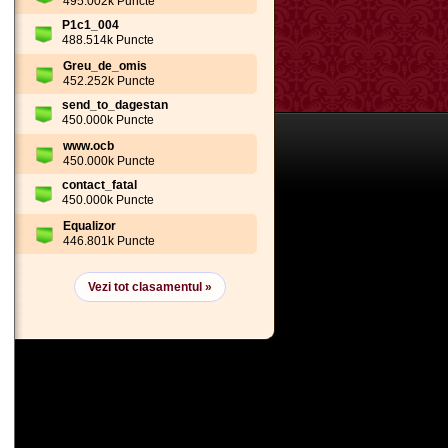
495.002k Puncte
P1c1_004
488.514k Puncte
Greu_de_omis
452.252k Puncte
send_to_dagestan
450.000k Puncte
www.ocb
450.000k Puncte
contact_fatal
450.000k Puncte
Equalizor
446.801k Puncte
Vezi tot clasamentul »