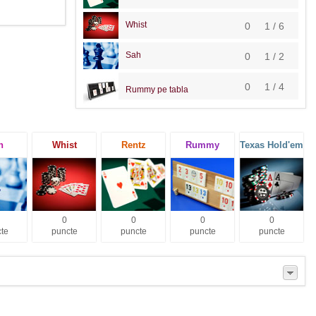
Whist
0
1 / 6
Sah
0
1 / 2
0
1 / 4
Rummy pe tabla
h
Whist
Rentz
Rummy
Texas Hold'em
0
0
0
0
te
puncte
puncte
puncte
puncte