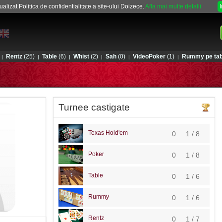
alizat Politica de confidentialitate a site-ului Doizece.
Afla mai multe detalii
Rentz
(25)
Table
(6)
Whist
(2)
Sah
(0)
VideoPoker
(1)
Rummy pe tab
|
|
|
|
|
|
Turnee castigate
Texas Hold'em
0
1 / 8
Poker
0
1 / 8
Table
0
1 / 6
Rummy
0
1 / 6
Rentz
0
1 / 7