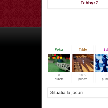
FabbyzZ
Poker
Table
Sa
0
1805
0
puncte
puncte
punc
Situatia la jocuri