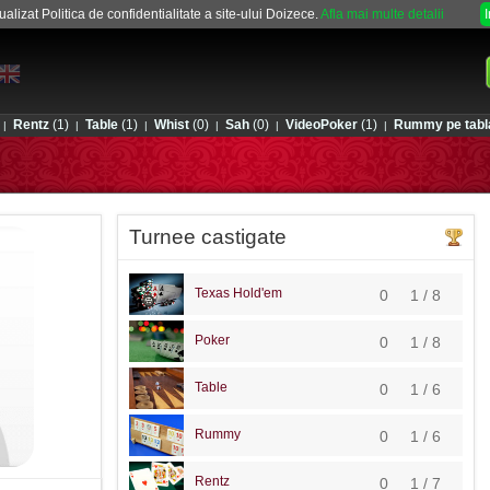
alizat Politica de confidentialitate a site-ului Doizece.
Afla mai multe detalii
Rentz
(1)
Table
(1)
Whist
(0)
Sah
(0)
VideoPoker
(1)
Rummy pe tabl
|
|
|
|
|
|
Turnee castigate
Texas Hold'em
0
1 / 8
Poker
0
1 / 8
Table
0
1 / 6
Rummy
0
1 / 6
Rentz
0
1 / 7