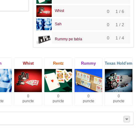
Whist
0
1 / 6
Sah
0
1 / 2
0
1 / 4
Rummy pe tabla
h
Whist
Rentz
Rummy
Texas Hold'em
0
0
0
0
te
puncte
puncte
puncte
puncte