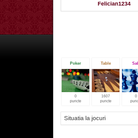
Felician1234
Poker
Table
Sa
0
1607
0
puncte
puncte
punc
Situatia la jocuri