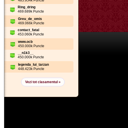
485.954k Puncte
Ring_dring
469.689k Puncte
Greu_de_omis
469.066k Puncte
contact_fatal
453.060k Puncte
www.ocb
450.000k Puncte
__n1k3__
450.000k Puncte
legenda_lui_tarzan
448.423k Puncte
Vezi tot clasamentul »