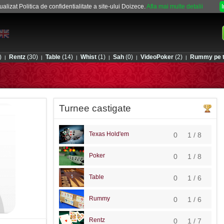
alizat Politica de confidentialitate a site-ului Doizece.
Afla mai multe detalii
)
Rentz
(30)
Table
(14)
Whist
(1)
Sah
(0)
VideoPoker
(2)
Rummy pe t
|
|
|
|
|
|
Turnee castigate
Texas Hold'em
0
1 / 8
Poker
0
1 / 8
Table
0
1 / 6
Rummy
0
1 / 6
Rentz
0
1 / 7