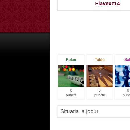
Flavexz14
Poker
Table
Sa
0
0
0
puncte
puncte
punc
Situatia la jocuri