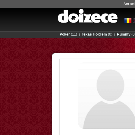
Am actu
Poker
(11)
Texas Hold'em
(0)
Rummy
(0
|
|