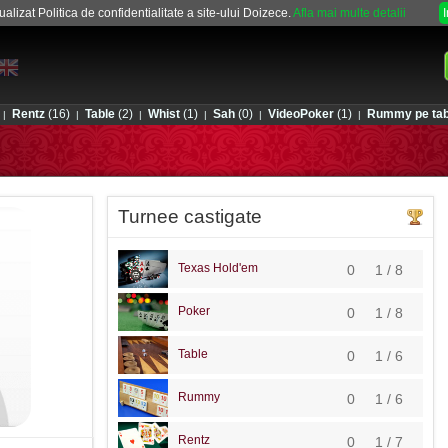
alizat Politica de confidentialitate a site-ului Doizece.
Afla mai multe detalii
Rentz
(16)
Table
(2)
Whist
(1)
Sah
(0)
VideoPoker
(1)
Rummy pe tab
|
|
|
|
|
|
Turnee castigate
Texas Hold'em
0
1 / 8
Poker
0
1 / 8
Table
0
1 / 6
Rummy
0
1 / 6
Rentz
0
1 / 7