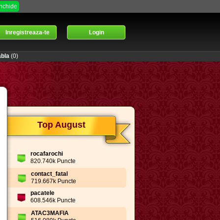
Inchide
Inregistreaza-te
Login
bla
(0)
Top August
rocafarochi
820.740k Puncte
contact_fatal
719.667k Puncte
pacatele
608.546k Puncte
ATAC3MAFIA