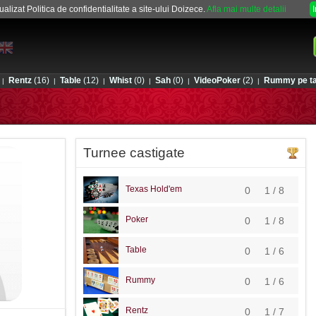
alizat Politica de confidentialitate a site-ului Doizece.
Afla mai multe detalii
Rentz
(16)
Table
(12)
Whist
(0)
Sah
(0)
VideoPoker
(2)
Rummy pe ta
|
|
|
|
|
|
Turnee castigate
Texas Hold'em
0
1 / 8
Poker
0
1 / 8
Table
0
1 / 6
Rummy
0
1 / 6
Rentz
0
1 / 7