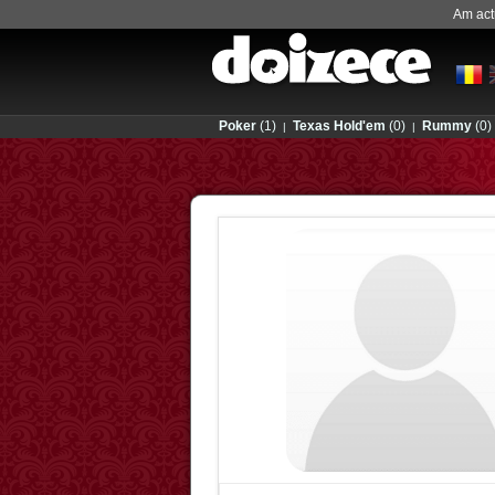
Am actu
Poker
(1)
Texas Hold'em
(0)
Rummy
(0)
|
|