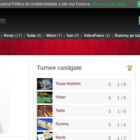
alizat Politica de confidentialitate a site-ului Doizece.
Afla mai multe detalii
Rentz
(17)
Table
(6)
Whist
(7)
Sah
(0)
VideoPoker
(2)
Rummy pe tab
|
|
|
|
|
|
Turnee castigate
Texas Hold'em
0
1 / 8
Poker
0
1 / 8
Table
0
1 / 6
Rummy
0
1 / 6
Rentz
0
1 / 7