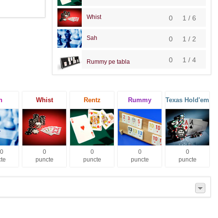
Whist
0
1 / 6
Sah
0
1 / 2
0
1 / 4
Rummy pe tabla
h
Whist
Rentz
Rummy
Texas Hold'em
0
0
0
0
0
te
puncte
puncte
puncte
puncte