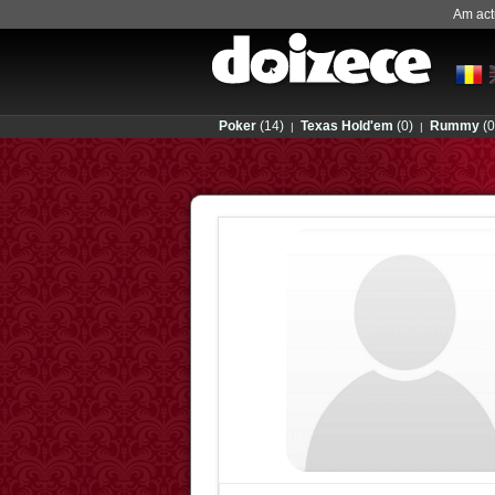
Am actu
Poker
(14)
Texas Hold'em
(0)
Rummy
(0
|
|