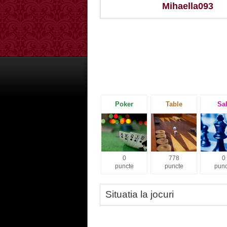
Mihaella093
Poker
Table
Sa
0
778
0
puncte
puncte
punc
Situatia la jocuri