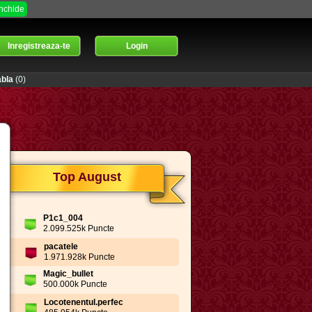
Inchide
Inregistreaza-te
Login
bla
(0)
Top August
P1c1_004
2.099.525k Puncte
pacatele
1.971.928k Puncte
Magic_bullet
500.000k Puncte
Locotenentul.perfec