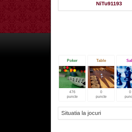
NiTu91193
Poker
Table
Sa
476
0
0
puncte
puncte
punc
Situatia la jocuri