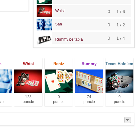
Whist
0
1 / 6
Sah
0
1 / 2
0
1 / 4
Rummy pe tabla
h
Whist
Rentz
Rummy
Texas Hold'em
128
0
74
0
te
puncte
puncte
puncte
puncte