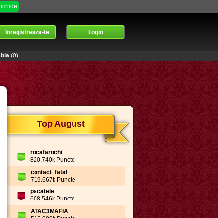
Inchide
Inregistreaza-te
Login
bla
(0)
Top August
rocafarochi
820.740k Puncte
contact_fatal
719.667k Puncte
pacatele
608.546k Puncte
ATAC3MAFIA