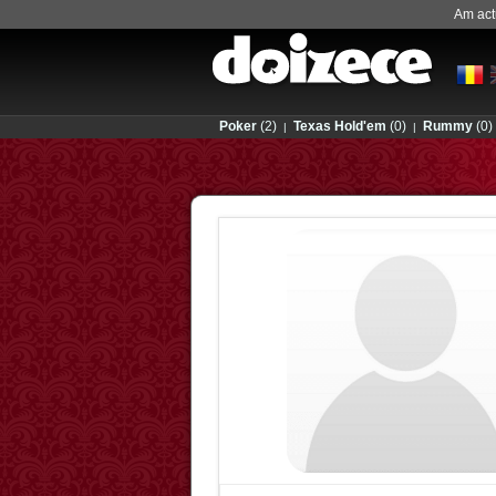
Am actu
Poker
(2)
Texas Hold'em
(0)
Rummy
(0)
|
|