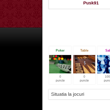
Pusk91
Poker
Table
Sa
0
0
100
puncte
puncte
punc
Situatia la jocuri