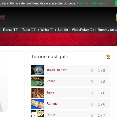
alizat Politica de confidentialitate a site-ului Doizece.
Afla mai multe detalii
Rentz
(17)
Table
(17)
Whist
(0)
Sah
(0)
VideoPoker
(2)
Rummy pe ta
|
|
|
|
|
|
Turnee castigate
Texas Hold'em
0
1 / 8
Poker
0
1 / 8
Table
0
1 / 6
Rummy
0
1 / 6
Rentz
0
1 / 7