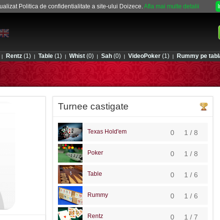
alizat Politica de confidentialitate a site-ului Doizece.
Afla mai multe detalii
Rentz
(1)
Table
(1)
Whist
(0)
Sah
(0)
VideoPoker
(1)
Rummy pe tabl
|
|
|
|
|
|
Turnee castigate
Texas Hold'em
0
1 / 8
Poker
0
1 / 8
Table
0
1 / 6
Rummy
0
1 / 6
Rentz
0
1 / 7