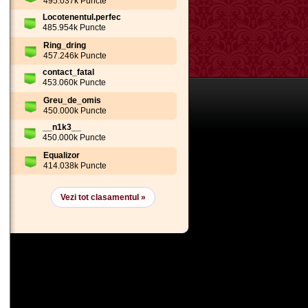
495.037k Puncte
Locotenentul.perfec
485.954k Puncte
Ring_dring
457.246k Puncte
contact_fatal
453.060k Puncte
Greu_de_omis
450.000k Puncte
__n1k3__
450.000k Puncte
Equalizor
414.038k Puncte
Vezi tot clasamentul »