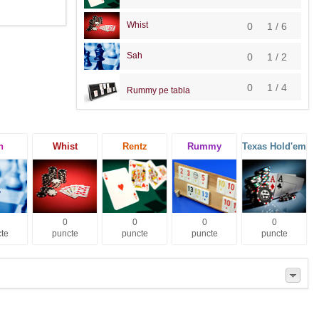
Whist
0
1 / 6
Sah
0
1 / 2
0
1 / 4
Rummy pe tabla
h
Whist
Rentz
Rummy
Texas Hold'em
0
0
0
0
te
puncte
puncte
puncte
puncte