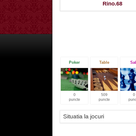
Rino.68
Poker
Table
Sa
0
509
0
puncte
puncte
punc
Situatia la jocuri