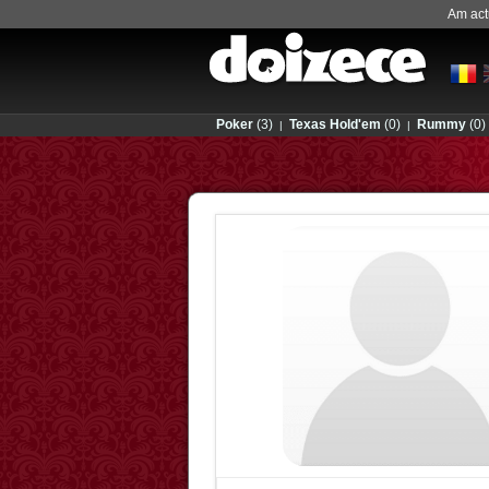
Am actu
Poker
(3)
Texas Hold'em
(0)
Rummy
(0)
|
|