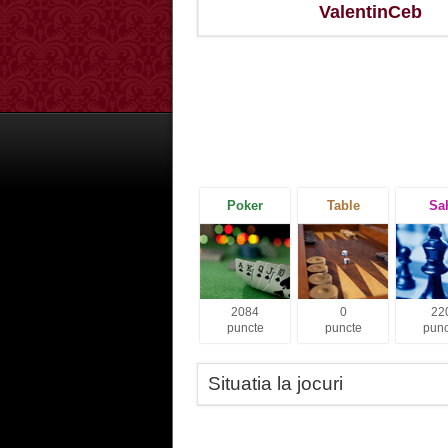
ValentinCeb
Poker
Table
Sa
2084
0
22
puncte
puncte
punc
Situatia la jocuri