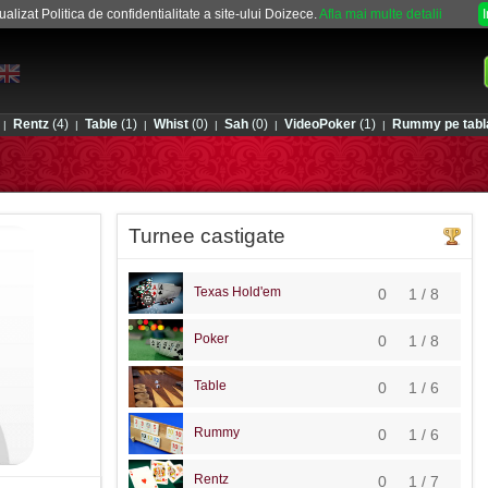
alizat Politica de confidentialitate a site-ului Doizece.
Afla mai multe detalii
Rentz
(4)
Table
(1)
Whist
(0)
Sah
(0)
VideoPoker
(1)
Rummy pe tabl
|
|
|
|
|
|
Turnee castigate
Texas Hold'em
0
1 / 8
Poker
0
1 / 8
Table
0
1 / 6
Rummy
0
1 / 6
Rentz
0
1 / 7