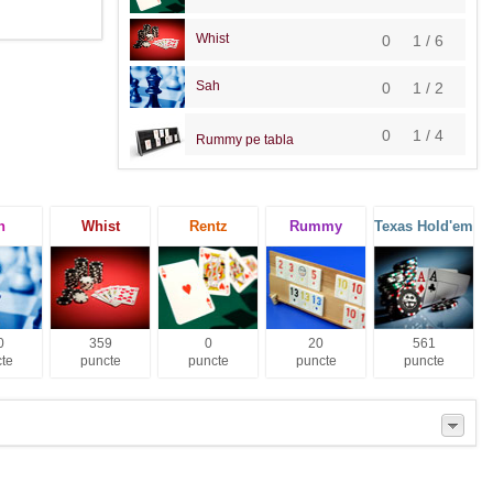
Whist
0
1 / 6
Sah
0
1 / 2
0
1 / 4
Rummy pe tabla
h
Whist
Rentz
Rummy
Texas Hold'em
0
359
0
20
561
te
puncte
puncte
puncte
puncte