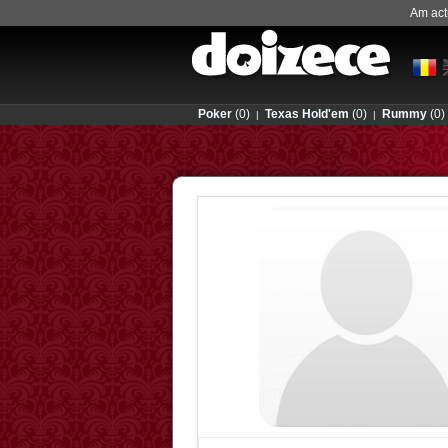
Am actu
Poker
(0)
Texas Hold'em
(0)
Rummy
(0)
|
|