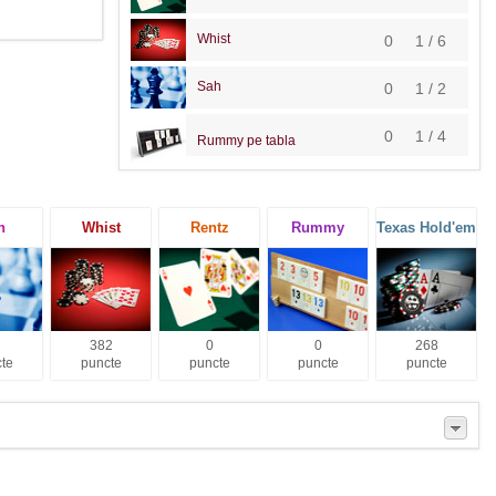
Whist
0
1 / 6
Sah
0
1 / 2
0
1 / 4
Rummy pe tabla
h
Whist
Rentz
Rummy
Texas Hold'em
382
0
0
268
te
puncte
puncte
puncte
puncte