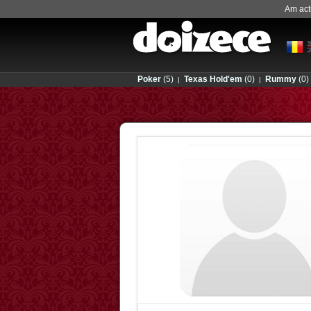
Am actu
Poker
(5)
Texas Hold'em
(0)
Rummy
(0)
|
|