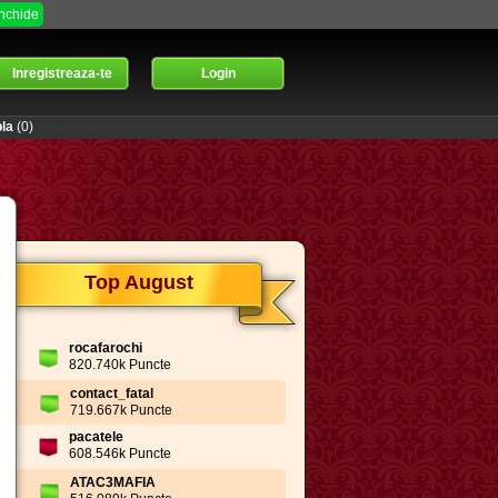
Inchide
Inregistreaza-te
Login
la
(0)
Top August
rocafarochi
820.740k Puncte
contact_fatal
719.667k Puncte
pacatele
608.546k Puncte
ATAC3MAFIA