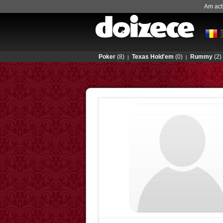
Am actu
Poker
(8)
Texas Hold'em
(0)
Rummy
(2)
|
|