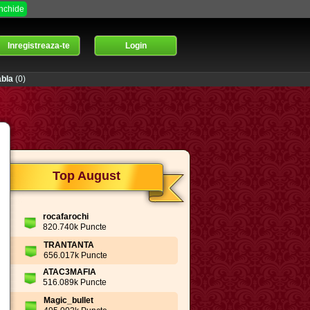
Inchide
Inregistreaza-te
Login
bla
(0)
Top August
rocafarochi
820.740k Puncte
TRANTANTA
656.017k Puncte
ATAC3MAFIA
516.089k Puncte
Magic_bullet