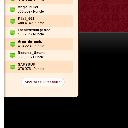
516.089k Puncte
Magic_bullet
500.002k Puncte
P1c1_004
488.414k Puncte
Locotenentul.perfec
485.954k Puncte
Greu_de_omis
473.223k Puncte
Resurse_Umane
380.000k Puncte
SARSUUR
378.076k Puncte
Vezi tot clasamentul »