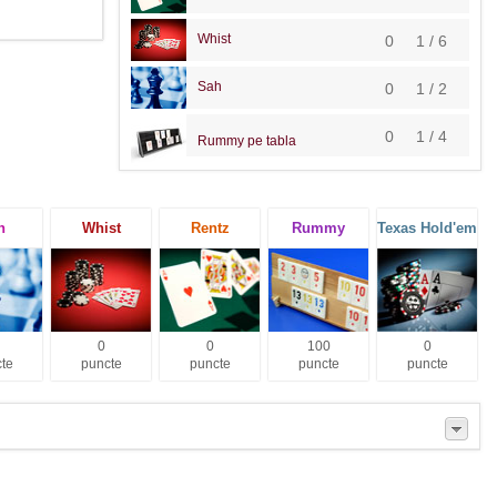
Whist
0
1 / 6
Sah
0
1 / 2
0
1 / 4
Rummy pe tabla
h
Whist
Rentz
Rummy
Texas Hold'em
0
0
100
0
te
puncte
puncte
puncte
puncte