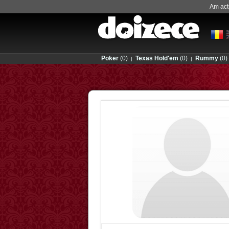
Am actu
Poker
(0)
Texas Hold'em
(0)
Rummy
(0)
|
|