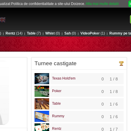
alizat Politica de confidentialitate a site-ului Doizece.
Afla mai multe detalii
)
Rentz
(14)
Table
(7)
Whist
(0)
Sah
(0)
VideoPoker
(1)
Rummy pe ta
|
|
|
|
|
|
Turnee castigate
Texas Hold'em
0
1 / 8
Poker
0
1 / 8
Table
0
1 / 6
Rummy
0
1 / 6
Rentz
0
1 / 7