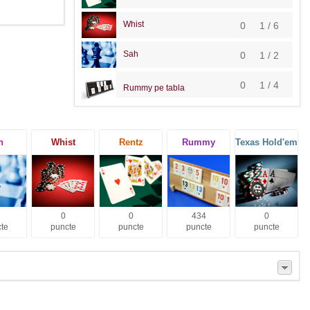
Whist
0
1 / 6
Sah
0
1 / 2
0
1 / 4
Rummy pe tabla
h
Whist
Rentz
Rummy
Texas Hold'em
0
0
434
0
te
puncte
puncte
puncte
puncte