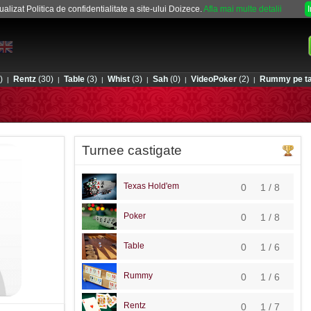
alizat Politica de confidentialitate a site-ului Doizece.
Afla mai multe detalii
)
Rentz
(30)
Table
(3)
Whist
(3)
Sah
(0)
VideoPoker
(2)
Rummy pe ta
|
|
|
|
|
|
Turnee castigate
Texas Hold'em
0
1 / 8
Poker
0
1 / 8
Table
0
1 / 6
Rummy
0
1 / 6
Rentz
0
1 / 7