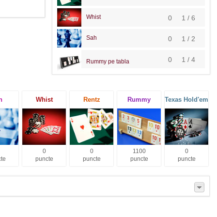
Whist
0
1 / 6
Sah
0
1 / 2
0
1 / 4
Rummy pe tabla
h
Whist
Rentz
Rummy
Texas Hold'em
0
0
1100
0
te
puncte
puncte
puncte
puncte