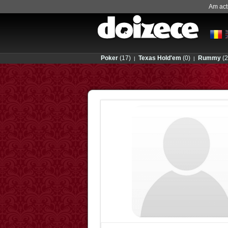
Am actu
Poker
(17)
Texas Hold'em
(0)
Rummy
(2
|
|