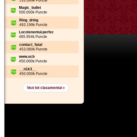
516.089k Puncte
Magic_bullet
500.000k Puncte
Ring_dring
493.199k Puncte
Locotenentul.perfec
485.954k Puncte
contact_fatal
453.060k Puncte
www.ocb
450.000k Puncte
__n1k3__
450.000k Puncte
Vezi tot clasamentul »