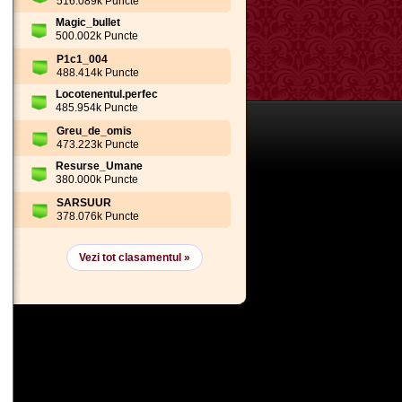
516.089k Puncte
Magic_bullet
500.002k Puncte
P1c1_004
488.414k Puncte
Locotenentul.perfec
485.954k Puncte
Greu_de_omis
473.223k Puncte
Resurse_Umane
380.000k Puncte
SARSUUR
378.076k Puncte
Vezi tot clasamentul »