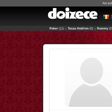
Am actu
Poker
(11)
Texas Hold'em
(0)
Rummy
(0
|
|