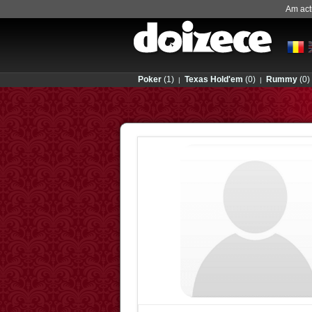
Am actu
Poker
(1)
Texas Hold'em
(0)
Rummy
(0)
|
|