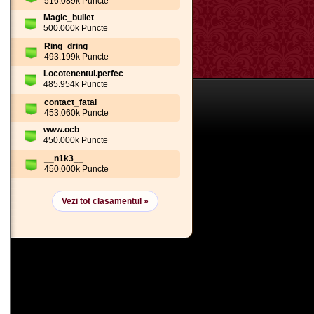
516.089k Puncte
Magic_bullet
500.000k Puncte
Ring_dring
493.199k Puncte
Locotenentul.perfec
485.954k Puncte
contact_fatal
453.060k Puncte
www.ocb
450.000k Puncte
__n1k3__
450.000k Puncte
Vezi tot clasamentul »