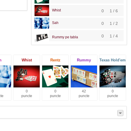
Whist
0
1 / 6
Sah
0
1 / 2
0
1 / 4
Rummy pe tabla
h
Whist
Rentz
Rummy
Texas Hold'em
0
0
42
0
te
puncte
puncte
puncte
puncte