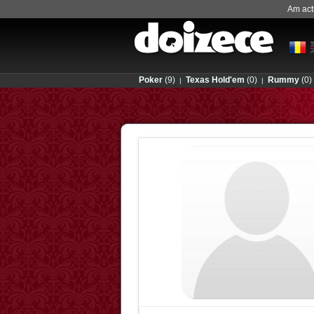
Am actu
Poker
(9)
Texas Hold'em
(0)
Rummy
(0)
|
|