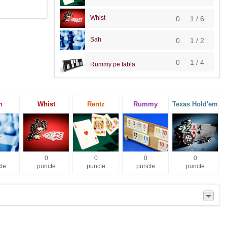
Whist
0
1 / 6
Sah
0
1 / 2
0
1 / 4
Rummy pe tabla
h
Whist
Rentz
Rummy
Texas Hold'em
0
0
0
0
te
puncte
puncte
puncte
puncte