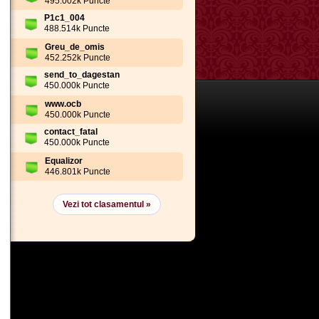
495.002k Puncte
P1c1_004
488.514k Puncte
Greu_de_omis
452.252k Puncte
send_to_dagestan
450.000k Puncte
www.ocb
450.000k Puncte
contact_fatal
450.000k Puncte
Equalizor
446.801k Puncte
Vezi tot clasamentul »