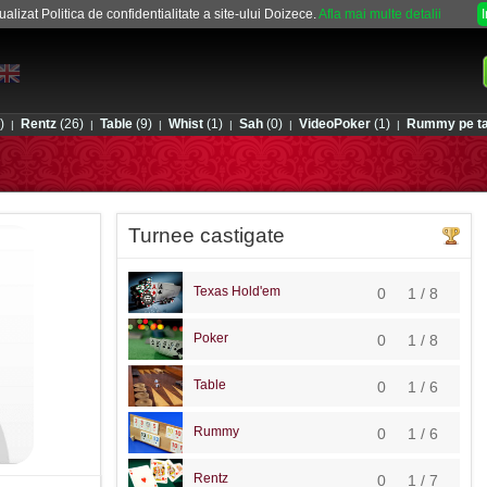
alizat Politica de confidentialitate a site-ului Doizece.
Afla mai multe detalii
)
Rentz
(26)
Table
(9)
Whist
(1)
Sah
(0)
VideoPoker
(1)
Rummy pe ta
|
|
|
|
|
|
Turnee castigate
Texas Hold'em
0
1 / 8
Poker
0
1 / 8
Table
0
1 / 6
Rummy
0
1 / 6
Rentz
0
1 / 7