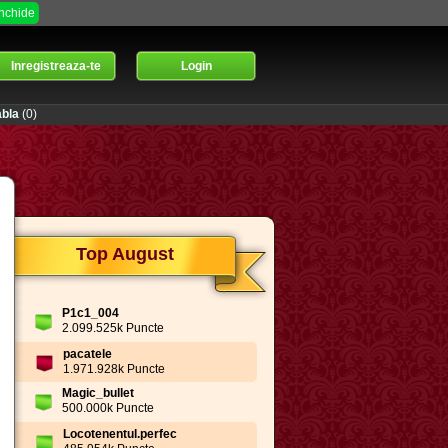
Inchide
Inregistreaza-te
Login
bla
(0)
Top August
P1c1_004
2.099.525k Puncte
pacatele
1.971.928k Puncte
Magic_bullet
500.000k Puncte
Locotenentul.perfec