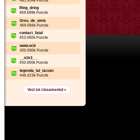
485.954k Puncte
Ring_dring
469.689k Puncte
Greu_de_omis
469.066k Puncte
contact_fatal
453.060k Puncte
www.ocb
450.000k Puncte
__n1k3__
450.000k Puncte
legenda_lui_tarzan
448.423k Puncte
Vezi tot clasamentul »