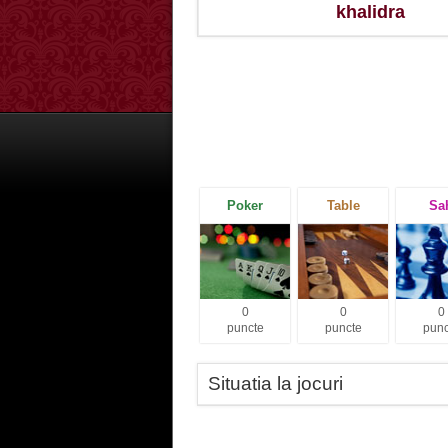
khalidra
Poker
Table
Sa
0
0
0
puncte
puncte
punc
Situatia la jocuri