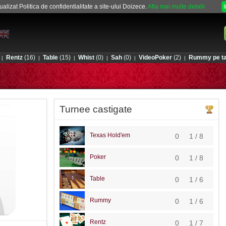
alizat Politica de confidentialitate a site-ului Doizece.
Afla mai multe detalii
Rentz
(16)
Table
(15)
Whist
(0)
Sah
(0)
VideoPoker
(2)
Rummy pe ta
|
|
|
|
|
|
Turnee castigate
Texas Hold'em
0
1 / 8
Poker
0
1 / 8
Table
0
1 / 6
Rummy
0
1 / 6
Rentz
0
1 / 7