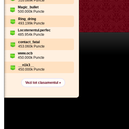
516.089k Puncte
Magic_bullet
500.000k Puncte
Ring_dring
493.199k Puncte
Locotenentul.perfec
485.954k Puncte
contact_fatal
453.060k Puncte
www.ocb
450.000k Puncte
__n1k3__
450.000k Puncte
Vezi tot clasamentul »