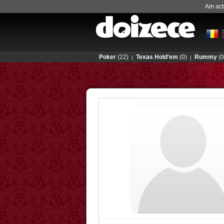
Am actu
Poker
(22)
Texas Hold'em
(0)
Rummy
(0
|
|