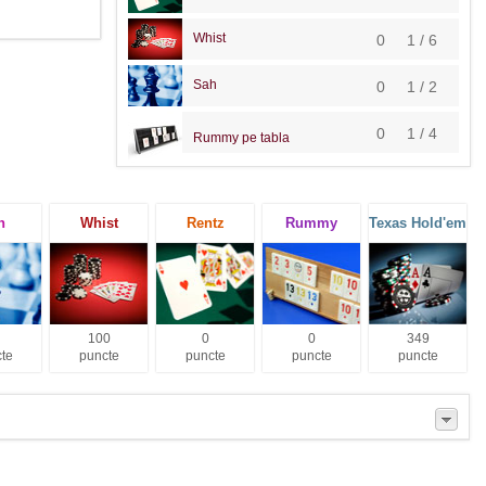
Whist
0
1 / 6
Sah
0
1 / 2
0
1 / 4
Rummy pe tabla
h
Whist
Rentz
Rummy
Texas Hold'em
100
0
0
349
te
puncte
puncte
puncte
puncte