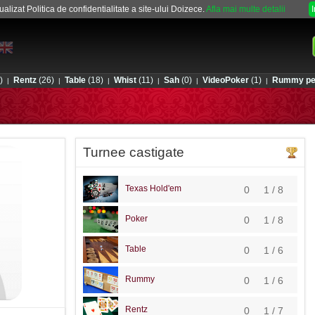
alizat Politica de confidentialitate a site-ului Doizece.
Afla mai multe detalii
)
Rentz
(26)
Table
(18)
Whist
(11)
Sah
(0)
VideoPoker
(1)
Rummy pe 
|
|
|
|
|
|
Turnee castigate
Texas Hold'em
0
1 / 8
Poker
0
1 / 8
Table
0
1 / 6
Rummy
0
1 / 6
Rentz
0
1 / 7