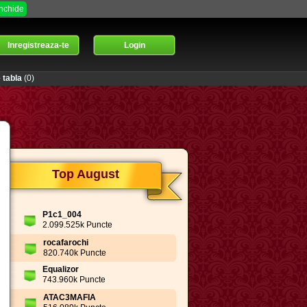
Inchide
Inregistreaza-te
Login
tabla
(0)
Top August
P1c1_004
2.099.525k Puncte
rocafarochi
820.740k Puncte
Equalizor
743.960k Puncte
ATAC3MAFIA