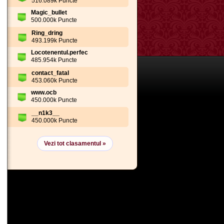
516.089k Puncte
Magic_bullet
500.000k Puncte
Ring_dring
493.199k Puncte
Locotenentul.perfec
485.954k Puncte
contact_fatal
453.060k Puncte
www.ocb
450.000k Puncte
__n1k3__
450.000k Puncte
Vezi tot clasamentul »