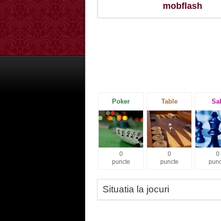
mobflash
Poker
Table
Sa
0
0
0
puncte
puncte
punc
Situatia la jocuri