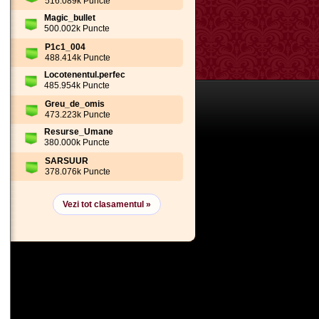
516.089k Puncte
Magic_bullet
500.002k Puncte
P1c1_004
488.414k Puncte
Locotenentul.perfec
485.954k Puncte
Greu_de_omis
473.223k Puncte
Resurse_Umane
380.000k Puncte
SARSUUR
378.076k Puncte
Vezi tot clasamentul »