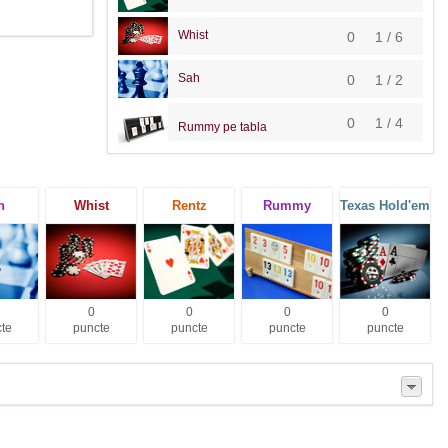
Whist
0
1 / 6
Sah
0
1 / 2
0
1 / 4
Rummy pe tabla
h
Whist
Rentz
Rummy
Texas Hold'em
0
0
0
0
te
puncte
puncte
puncte
puncte