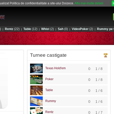
alizat Politica de confidentialitate a site-ului Doizece.
Afla mai multe detalii
)
Rentz
(22)
Table
(12)
Whist
(2)
Sah
(0)
VideoPoker
(2)
Rummy pe t
|
|
|
|
|
|
Turnee castigate
Texas Hold'em
0
1 / 8
Poker
0
1 / 8
Table
0
1 / 6
Rummy
0
1 / 6
Rentz
0
1 / 7