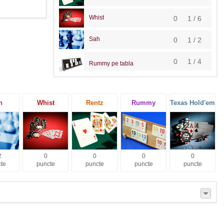
Whist
0
1 / 6
Sah
0
1 / 2
0
1 / 4
Rummy pe tabla
h
Whist
Rentz
Rummy
Texas Hold'em
2
0
0
0
0
te
puncte
puncte
puncte
puncte