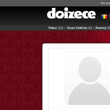
Am actu
Poker
(15)
Texas Hold'em
(0)
Rummy
(0
|
|