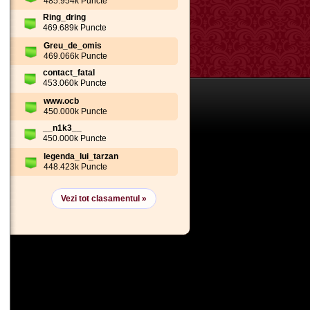
485.954k Puncte
Ring_dring
469.689k Puncte
Greu_de_omis
469.066k Puncte
contact_fatal
453.060k Puncte
www.ocb
450.000k Puncte
__n1k3__
450.000k Puncte
legenda_lui_tarzan
448.423k Puncte
Vezi tot clasamentul »