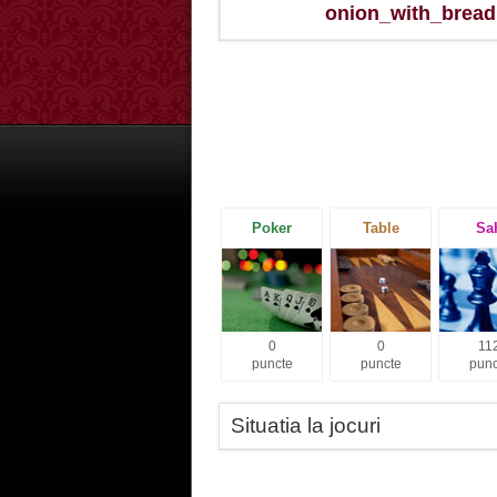
onion_with_bread
Poker
Table
Sa
0
0
11
puncte
puncte
punc
Situatia la jocuri