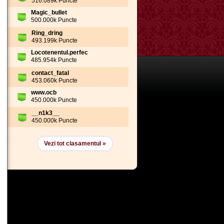
516.089k Puncte
Magic_bullet
500.000k Puncte
Ring_dring
493.199k Puncte
Locotenentul.perfec
485.954k Puncte
contact_fatal
453.060k Puncte
www.ocb
450.000k Puncte
__n1k3__
450.000k Puncte
Vezi tot clasamentul »