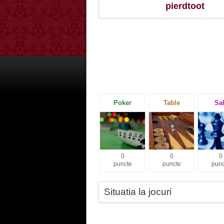
pierdtoot
Poker
Table
Sa
0
0
0
puncte
puncte
punc
Situatia la jocuri