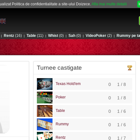
alizat Politica de confidentialitate a site-ului Doizece.
Afla mai multe detalii
Rentz
(16)
Table
(11)
Whist
(0)
Sah
(0)
VideoPoker
(2)
Rummy pe ta
|
|
|
|
|
|
Turnee castigate
Texas Hold'em
0
1 / 8
Poker
0
1 / 8
Table
0
1 / 6
Rummy
0
1 / 6
Rentz
0
1 / 7