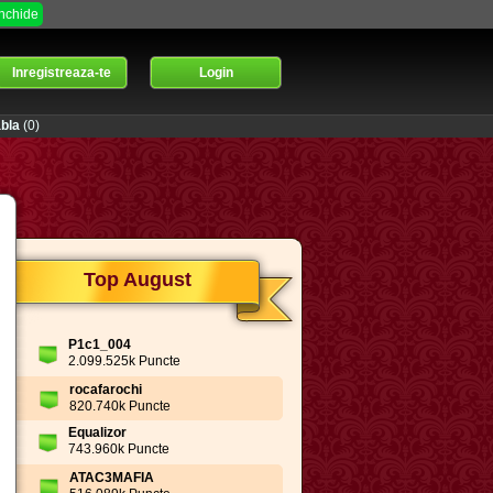
Inchide
Inregistreaza-te
Login
bla
(0)
Top August
P1c1_004
2.099.525k Puncte
rocafarochi
820.740k Puncte
Equalizor
743.960k Puncte
ATAC3MAFIA