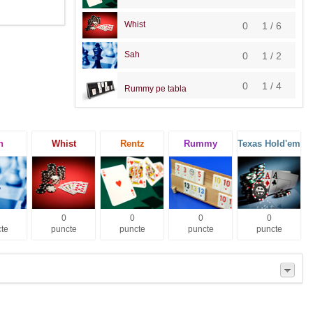
Whist
0
1 / 6
Sah
0
1 / 2
0
1 / 4
Rummy pe tabla
h
Whist
Rentz
Rummy
Texas Hold'em
0
0
0
0
te
puncte
puncte
puncte
puncte