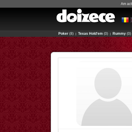
Am actu
Poker
(8)
Texas Hold'em
(0)
Rummy
(0)
|
|