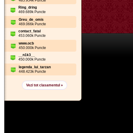
485.954k Puncte
Ring_dring
469.689k Puncte
Greu_de_omis
469.066k Puncte
contact_fatal
453.060k Puncte
www.ocb
450.000k Puncte
__n1k3__
450.000k Puncte
legenda_lui_tarzan
448.423k Puncte
Vezi tot clasamentul »