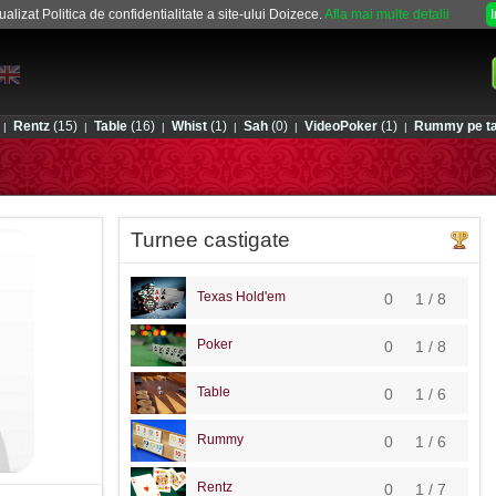
alizat Politica de confidentialitate a site-ului Doizece.
Afla mai multe detalii
Rentz
(15)
Table
(16)
Whist
(1)
Sah
(0)
VideoPoker
(1)
Rummy pe ta
|
|
|
|
|
|
Turnee castigate
Texas Hold'em
0
1 / 8
Poker
0
1 / 8
Table
0
1 / 6
Rummy
0
1 / 6
Rentz
0
1 / 7