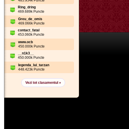
485.954k Puncte
Ring_dring
469.689k Puncte
Greu_de_omis
469.066k Puncte
contact_fatal
453.060k Puncte
www.ocb
450.000k Puncte
__n1k3__
450.000k Puncte
legenda_lui_tarzan
448.423k Puncte
Vezi tot clasamentul »