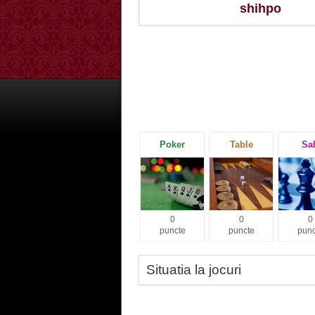
shihpo
Poker
Table
Sa
0
0
0
puncte
puncte
punc
Situatia la jocuri