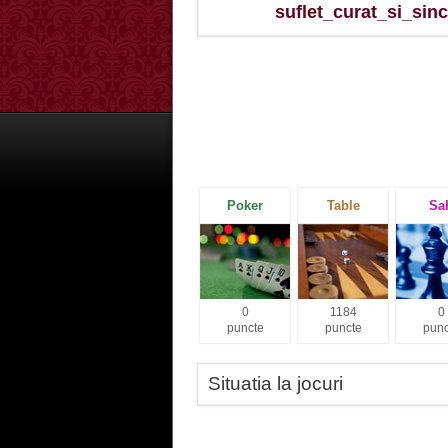
suflet_curat_si_sinc
Poker
Table
Sa
0
1184
0
puncte
puncte
punc
Situatia la jocuri