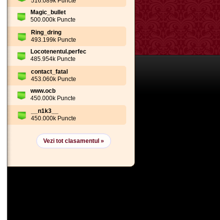
516.089k Puncte
Magic_bullet
500.000k Puncte
Ring_dring
493.199k Puncte
Locotenentul.perfec
485.954k Puncte
contact_fatal
453.060k Puncte
www.ocb
450.000k Puncte
__n1k3__
450.000k Puncte
Vezi tot clasamentul »