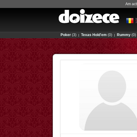
Am actu
Poker
(3)
Texas Hold'em
(0)
Rummy
(0)
|
|