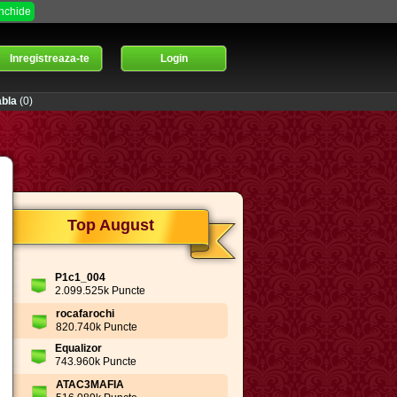
Inchide
Inregistreaza-te
Login
bla
(0)
Top August
P1c1_004
2.099.525k Puncte
rocafarochi
820.740k Puncte
Equalizor
743.960k Puncte
ATAC3MAFIA