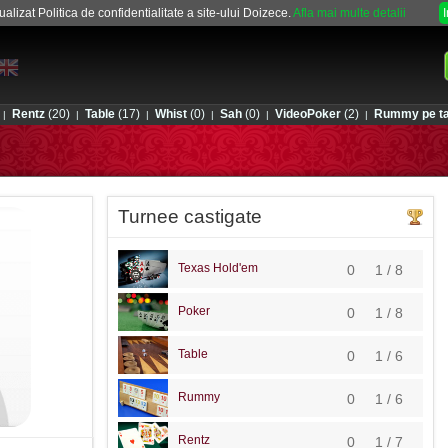
alizat Politica de confidentialitate a site-ului Doizece.
Afla mai multe detalii
Rentz
(20)
Table
(17)
Whist
(0)
Sah
(0)
VideoPoker
(2)
Rummy pe ta
|
|
|
|
|
|
Turnee castigate
Texas Hold'em
0
1 / 8
Poker
0
1 / 8
Table
0
1 / 6
Rummy
0
1 / 6
Rentz
0
1 / 7