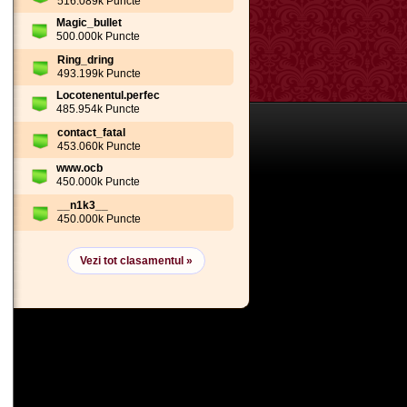
516.089k Puncte
Magic_bullet
500.000k Puncte
Ring_dring
493.199k Puncte
Locotenentul.perfec
485.954k Puncte
contact_fatal
453.060k Puncte
www.ocb
450.000k Puncte
__n1k3__
450.000k Puncte
Vezi tot clasamentul »