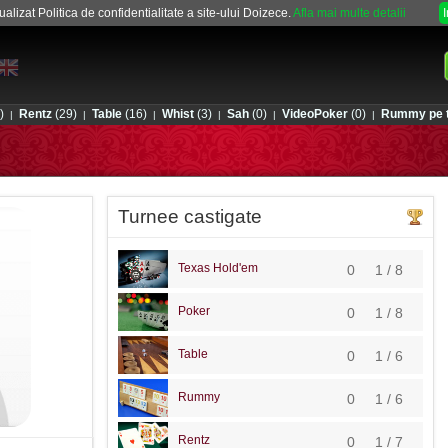
alizat Politica de confidentialitate a site-ului Doizece.
Afla mai multe detalii
)
Rentz
(29)
Table
(16)
Whist
(3)
Sah
(0)
VideoPoker
(0)
Rummy pe t
|
|
|
|
|
|
Turnee castigate
Texas Hold'em
0
1 / 8
Poker
0
1 / 8
Table
0
1 / 6
Rummy
0
1 / 6
Rentz
0
1 / 7