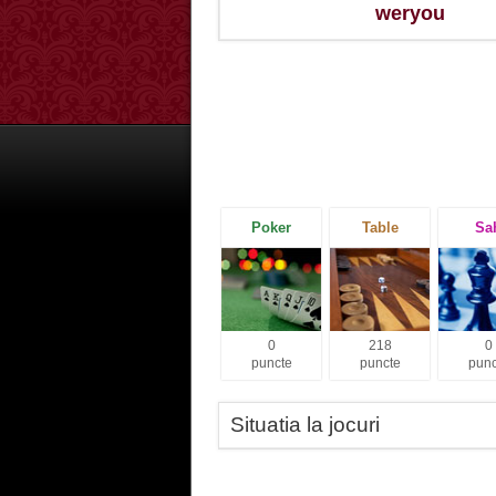
weryou
Poker
Table
Sa
0
218
0
puncte
puncte
punc
Situatia la jocuri