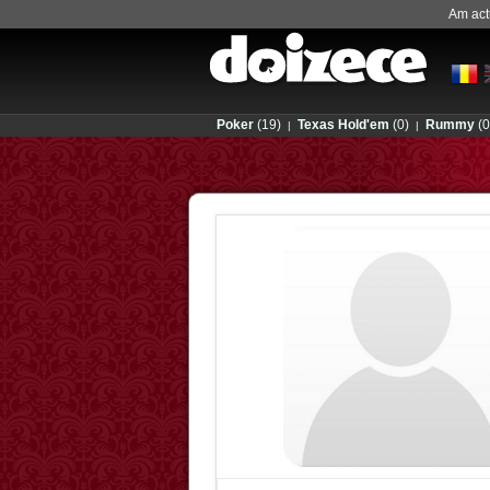
Am actu
Poker
(19)
Texas Hold'em
(0)
Rummy
(0
|
|