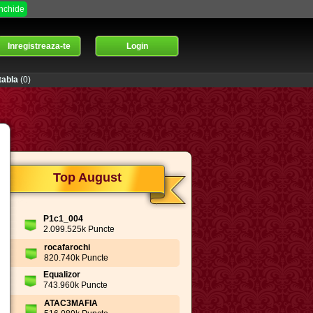
Inchide
Inregistreaza-te
Login
abla
(0)
Top August
P1c1_004
2.099.525k Puncte
rocafarochi
820.740k Puncte
Equalizor
743.960k Puncte
ATAC3MAFIA