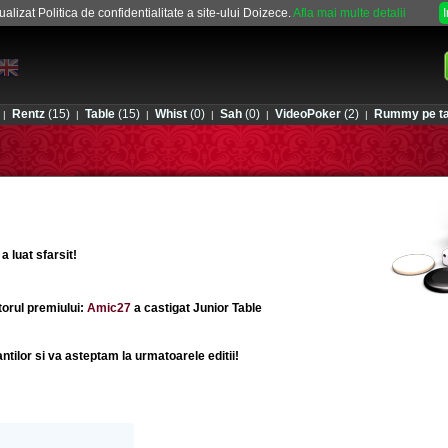
alizat Politica de confidentialitate a site-ului Doizece.
Afla mai multe detalii
Rentz
(15)
Table
(15)
Whist
(0)
Sah
(0)
VideoPoker
(2)
Rummy pe ta
|
|
|
|
|
|
 luat sfarsit!
orul premiului:
Amic27
a castigat
Junior Table
pantilor si va asteptam la urmatoarele editii!