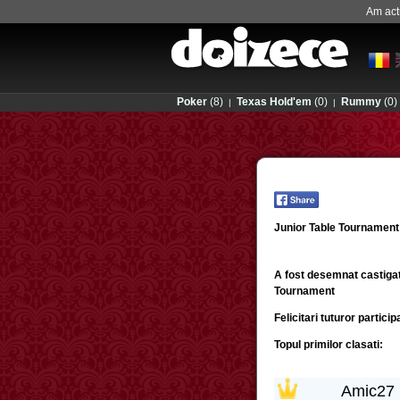
Am actu
Poker
(8)
Texas Hold'em
(0)
Rummy
(0)
|
|
Junior Table Tournament a
A fost desemnat castigat
Tournament
Felicitari tuturor partici
Topul primilor clasati:
Amic27