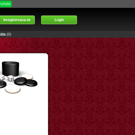
Inchide
Inregistreaza-te
Login
bla
(0)