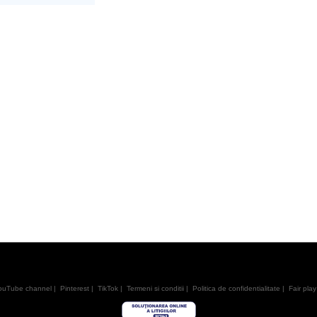
ouTube channel
|
Pinterest
|
TikTok
|
Termeni si conditii
|
Politica de confidentialitate
|
Fair play