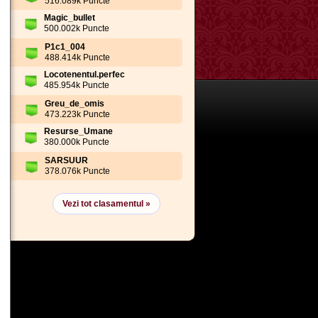
516.089k Puncte
Magic_bullet
500.002k Puncte
P1c1_004
488.414k Puncte
Locotenentul.perfec
485.954k Puncte
Greu_de_omis
473.223k Puncte
Resurse_Umane
380.000k Puncte
SARSUUR
378.076k Puncte
Vezi tot clasamentul »