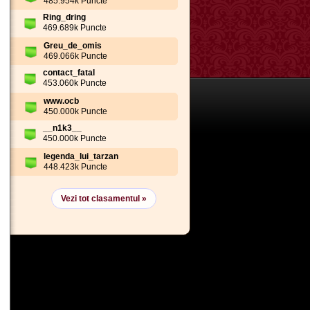
485.954k Puncte
Ring_dring
469.689k Puncte
Greu_de_omis
469.066k Puncte
contact_fatal
453.060k Puncte
www.ocb
450.000k Puncte
__n1k3__
450.000k Puncte
legenda_lui_tarzan
448.423k Puncte
Vezi tot clasamentul »