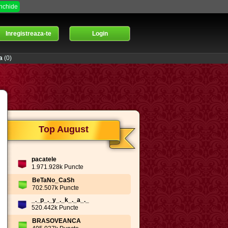
Inchide
Inregistreaza-te
Login
a
(0)
Top August
pacatele
1.971.928k Puncte
BeTaNo_CaSh
702.507k Puncte
_._p_._y_._k_._a_._
520.442k Puncte
BRASOVEANCA