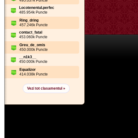
495.037k Puncte
Locotenentul.perfec
485.954k Puncte
Ring_dring
457.246k Puncte
contact_fatal
453.060k Puncte
Greu_de_omis
450.000k Puncte
__n1k3__
450.000k Puncte
Equalizor
414.038k Puncte
Vezi tot clasamentul »