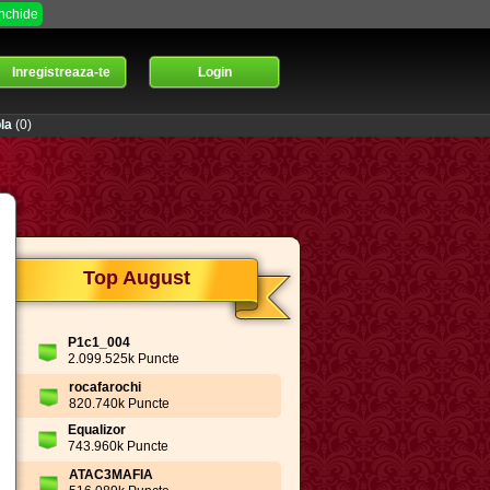
Inchide
Inregistreaza-te
Login
la
(0)
Top August
P1c1_004
2.099.525k Puncte
rocafarochi
820.740k Puncte
Equalizor
743.960k Puncte
ATAC3MAFIA