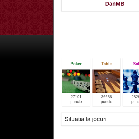
DanMB
Poker
Table
Sa
27101
36688
282
puncte
puncte
punc
Situatia la jocuri