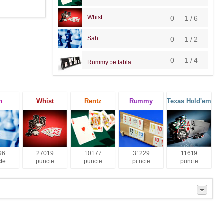
Whist
0
1 / 6
Sah
0
1 / 2
0
1 / 4
Rummy pe tabla
h
Whist
Rentz
Rummy
Texas Hold'em
96
27019
10177
31229
11619
te
puncte
puncte
puncte
puncte