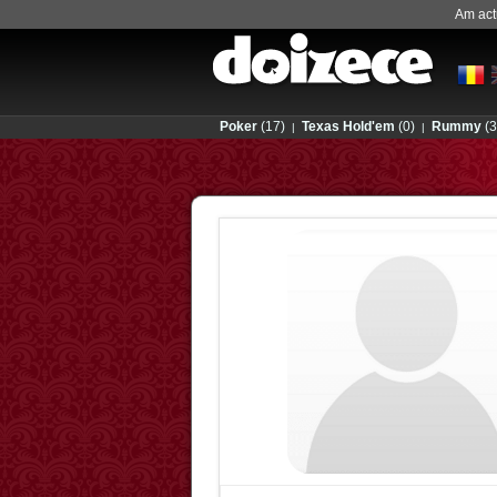
Am actu
Poker
(17)
Texas Hold'em
(0)
Rummy
(3
|
|