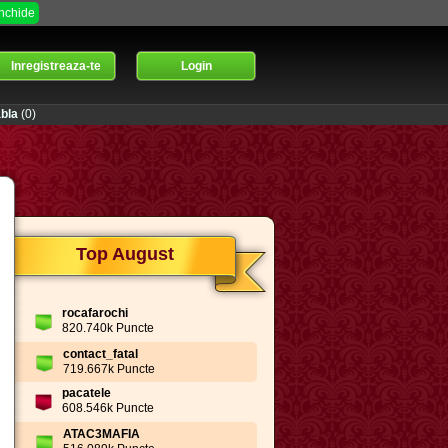
Inchide
Inregistreaza-te
Login
bla
(0)
Top August
rocafarochi
820.740k Puncte
contact_fatal
719.667k Puncte
pacatele
608.546k Puncte
ATAC3MAFIA