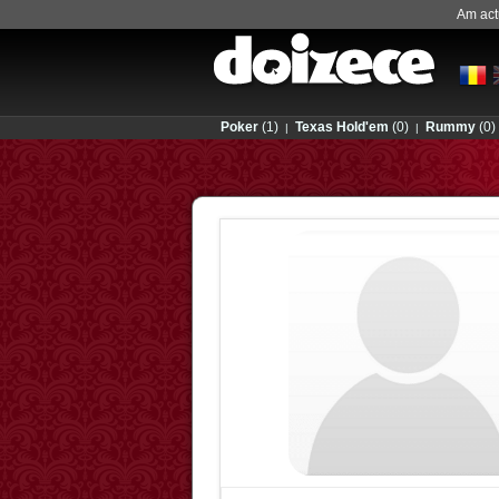
Am actu
Poker
(1)
Texas Hold'em
(0)
Rummy
(0)
|
|