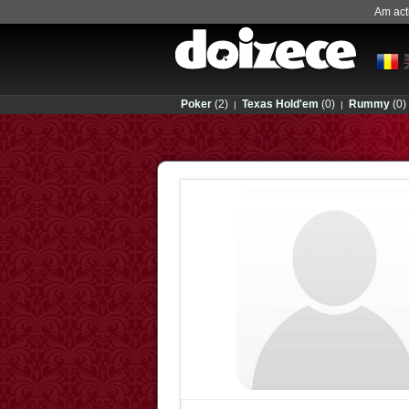
Am actu
Poker
(2)
Texas Hold'em
(0)
Rummy
(0)
|
|